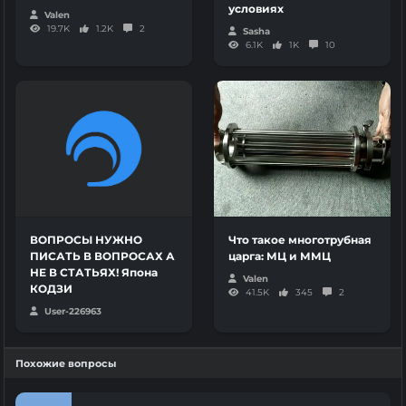
условиях
Valen
19.7K
1.2K
2
Sasha
6.1K
1K
10
ВОПРОСЫ НУЖНО
Что такое многотрубная
ПИСАТЬ В ВОПРОСАХ А
царга: МЦ и ММЦ
НЕ В СТАТЬЯХ! Япона
Valen
КОДЗИ
41.5K
345
2
User-226963
Похожие вопросы