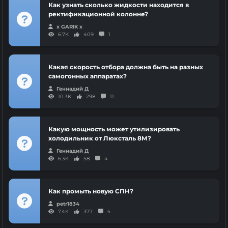
Как узнать сколько жидкости находится в
ректификационной колонне?
x GARIK x
6.7K
409
1
Какая скорость отбора должна быть на разных
самогонных аппаратах?
Геннадий Д
10.3K
298
11
Какую мощность может утилизировать
холодильник от Люксталь 8М?
Геннадий Д
6.3K
58
4
Как промыть новую СПН?
petr1834
7.4K
377
5