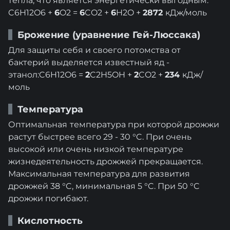
тепла, что является энергетически выгодным:
C6H12O6 +
6
O2 =
6
CO2 +
6
H2O +
2872
кДж/моль
Брожение (уравнение Гей-Люссака)
Для защиты себя и своего потомства от
бактерий выделяется известный яд -
этанол:C6H12O6 =
2
C2H5OH +
2
CO2 +
234
кДж/
моль
Температура
Оптимальная
температура при которой дрожжи
растут быстрее всего 29 - 30 °C. При очень
высокой или очень низкой температуре
жизнедеятельность дрожжей прекращается.
Максимальная температура для развития
дрожжей 38 °C, минимальная 5 °C. При 50 °C
дрожжи погибают.
Кислотность