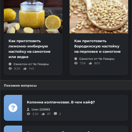
Как приготовить
Как приготовить
лимонно-имбирную
бородинскую настойку
настойку на самогоне
на перловке и самогоне
или водке
Самогон от Че Гевары
7.5K
800
Самогон от Че Гевары
8.3K
140
Похожие вопросы
Колонна колпачковая. В чем кайф?
User-226963
3.3K
87
2