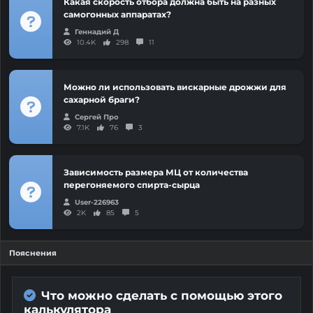
Какая скорость отбора должна быть на разных
самогонных аппаратах?
Геннадий Д
10.4K
298
11
Можно ли использовать вискарные дрожжи для
сахарной браги?
Сергей Про
7.1K
76
3
Зависимость размера МЦ от количества
перегоняемого спирта-сырца
User-226963
2K
85
5
Пояснения
Что можно сделать с помощью этого
калькулятора