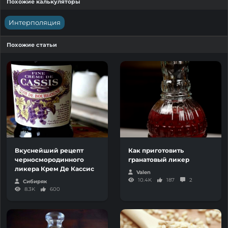
Похожие калькуляторы
Интерполяция
Похожие статьи
Вкуснейший рецепт
Как приготовить
черносмородинного
гранатовый ликер
ликера Крем Де Кассис
Valen
10.4K
187
2
Сибиряк
8.3K
600