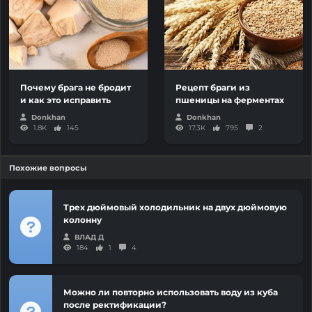
Почему брага не бродит
Рецепт браги из
и как это исправить
пшеницы на ферментах
Donkhan
Donkhan
1.8K
145
17.3K
795
2
Похожие вопросы
Трех дюймовый холодильник на двух дюймовую
колонну
ВЛАД Д
184
1
4
Можно ли повторно использовать воду из куба
после ректификации?