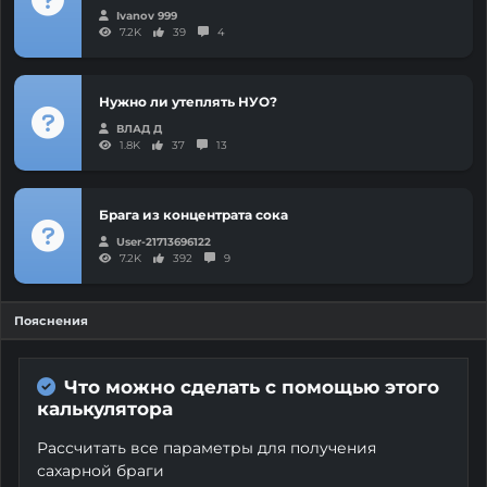
Ivanov 999
7.2K
39
4
Нужно ли утеплять НУО?
ВЛАД Д
1.8K
37
13
Брага из концентрата сока
User-21713696122
7.2K
392
9
Пояснения
Что можно сделать с помощью этого
калькулятора
Рассчитать все параметры для получения
сахарной браги