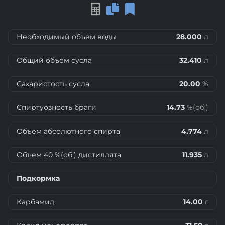
Необходимый объем воды
28.000
л
Общий объем сусла
32.410
л
Сахаристость сусла
20.00
%
Спиртуозность браги
14.73
%(об.)
Объем абсолютного спирта
4.774
л
Объем 40 %(об.) дистиллята
11.935
л
Подкормка
Карбамид
14.00
г