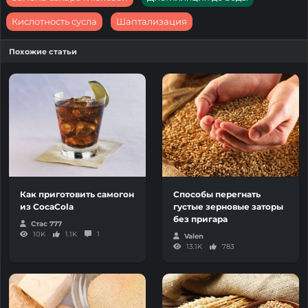
Кислотность сусла
Шаптализация
Похожие статьи
Как приготовить самогон
Способы перегнать
из CocaCola
густые зерновые заторы
без пригара
Стас 777
10K
1.1K
1
Valen
13.1K
783