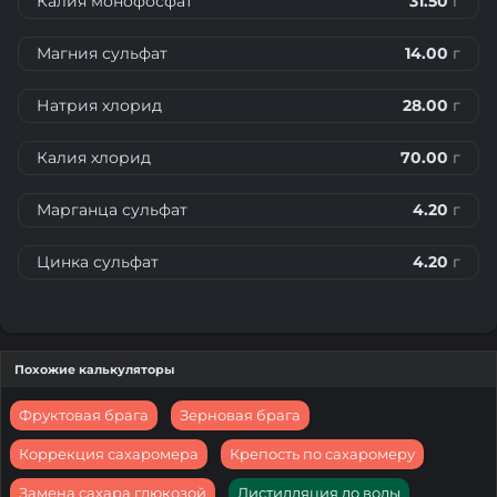
Калия монофосфат
31.50
г
Магния сульфат
14.00
г
Натрия хлорид
28.00
г
Калия хлорид
70.00
г
Марганца сульфат
4.20
г
Цинка сульфат
4.20
г
Похожие калькуляторы
Фруктовая брага
Зерновая брага
Коррекция сахаромера
Крепость по сахаромеру
Замена сахара глюкозой
Дистилляция до воды