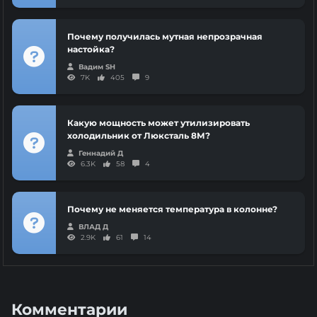
Почему получилась мутная непрозрачная
настойка?
Вадим SH
7K
405
9
Какую мощность может утилизировать
холодильник от Люксталь 8М?
Геннадий Д
6.3K
58
4
Почему не меняется температура в колонне?
ВЛАД Д
2.9K
61
14
Комментарии