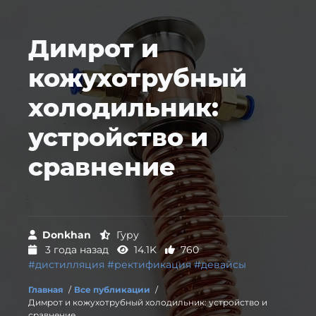
Димрот и
кожухотрубный
холодильник:
устройство и
сравнение
Donkhan
Гуру
3 года назад
14.1K
760
#дистилляция
#ректификация
#девайсы
Главная
/
Все публикации
/
Димрот и кожухотрубный холодильник: устройство и
сравнение