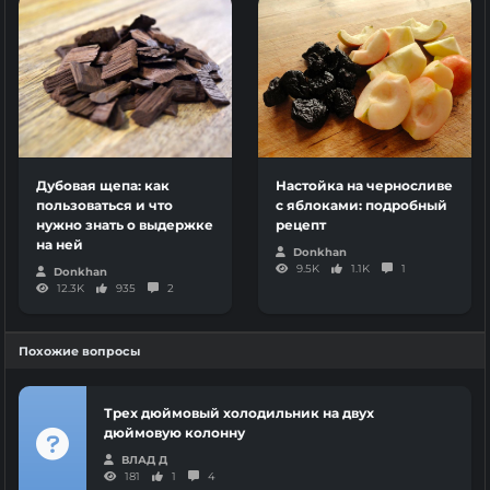
Дубовая щепа: как
Настойка на черносливе
пользоваться и что
с яблоками: подробный
нужно знать о выдержке
рецепт
на ней
Donkhan
9.5K
1.1K
1
Donkhan
12.3K
935
2
Похожие вопросы
Трех дюймовый холодильник на двух
дюймовую колонну
ВЛАД Д
181
1
4