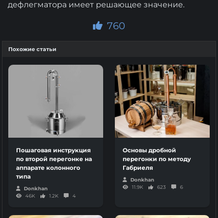
дефлегматора имеет решающее значение.
760
Похожие статьи
Пошаговая инструкция
Основы дробной
по второй перегонке на
перегонки по методу
аппарате колонного
Габриеля
типа
Donkhan
11.9K
623
6
Donkhan
46K
1.2K
4