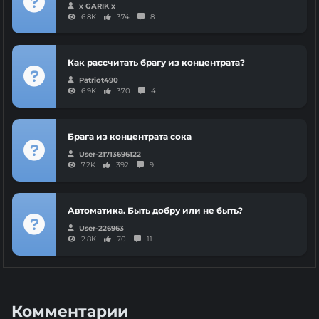
x GARIK x
6.8K
374
8
Как рассчитать брагу из концентрата?
Patriot490
6.9K
370
4
Брага из концентрата сока
User-21713696122
7.2K
392
9
Автоматика. Быть добру или не быть?
User-226963
2.8K
70
11
Комментарии