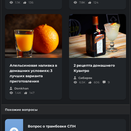
1.1K
136
7.8K
124
Апельсиновая наливка в
2 рецепта домашнего
домашних условиях: 3
Куантро
лучших варианта
Сибиряк
приготовления
6.5K
606
9
Donkhan
1.4K
147
Похожие вопросы
Вопрос о трамбовке СПН