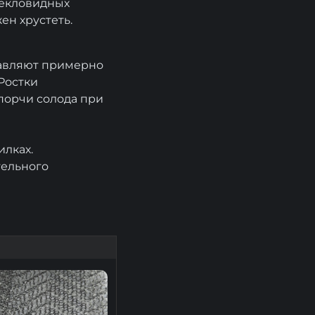
текловидных
ен хрустеть.
тавляют примерно
 Ростки
порчи солода при
лках.
тельного