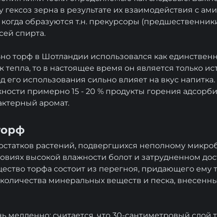
у гексоз зерна в результате их взаимодействия с а
, когда образуются т.н. прекурсоры (предшественник
ей спирта.
но торф в Шотландии использовался как единствен
 тепла, то в настоящее время он является только ис
д его использования сильно влияет на вкус напитка
жности примерно 15 - 20 % продукты горения адсорб
актерный аромат.
торф
 остатков растений, подвергшихся неполному микр
овиях высокой влажности болот и затрудненном дос
щество торфа состоит из перегноя, придающего ему т
 количества минеральных веществ и песка, внесенны
нь медленно: считается, что 30-сантиметровый слой 