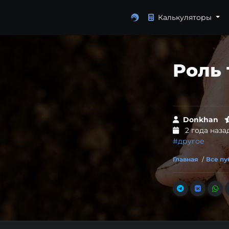
Калькуляторы
Роль 
Donkhan
2 года наза
#другое
Главная
/
Все п