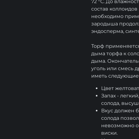
72 °С. До влажнос
состав коллоидов 
необходимо приме
зародыша продолж
эндосперма, синт
Торф применяется
дыма торфа к сол
дыма. Окончатель
уголь или смесь 
иметь следующие 
Цвет желтоват
Запах - легкий
солода, высуш
Вкус должен б
солода позвол
невозможно оп
виски.