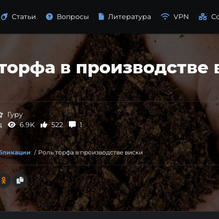
Статьи
Вопросы
Литература
VPN
С
торфа в производстве 
Гуру
д
6.9K
522
1
убликации
/
Роль торфа в производстве виски