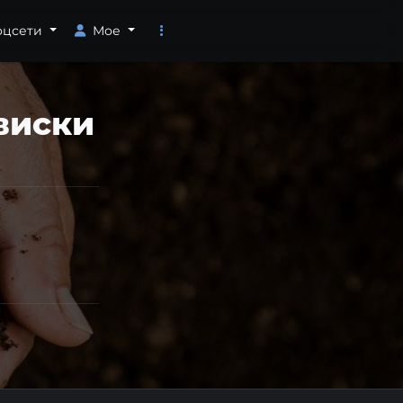
оцсети
Мое
виски