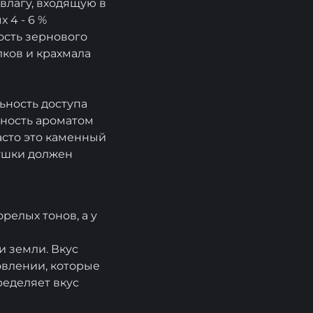
 влагу, входящую в
 4 - 6 %
ость зернового
лков и крахмала
ьность доступа
нность ароматом
асто это каменный
сушки должен
орелых тонов, а у
и земли. Вкус
овлении, которые
ределяет вкус