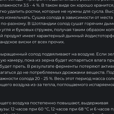
лажности 3.5 - 4 %. В таком виде он хорошо хранитс
егко удалить ростки, которые не нужны для сусла. В
но измельчать. Сушка солода в зависимости от мест
 по-разному. В Шотландии солод сушат горячим дым
 угля и буковых стружек, получая таким образом коп
ый продукт имеет характерный дымный йодистоторф
ндское виски от всех прочих.
ыращенный солод подвяливают на воздухе. Если зе
ую камеру, пока из зерна будет испаряться влага п
будет преть. В результате ферменты потеряют активн
лагаться до не потребляемых дрожжами веществ. П
жности солода 20 - 25 %. Весь этот период масса со
щего воздуха из-за тепла, поглощаемого испаряемо
ющего воздуха постепенно повышают, выдерживая
зы: 12 часов при 60 °С, 12 часов при 68 °С и 6 часов