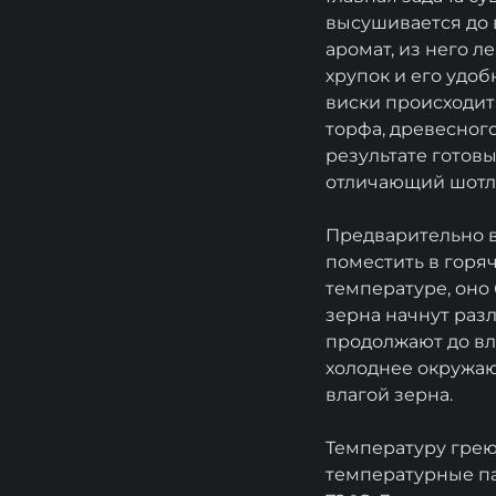
высушивается до в
аромат, из него л
хрупок и его удоб
виски происходит
торфа, древесного
результате готов
отличающий шотла
Предварительно в
поместить в горяч
температуре, оно 
зерна начнут раз
продолжают до вла
холоднее окружаю
влагой зерна.
Температуру гре
температурные пау