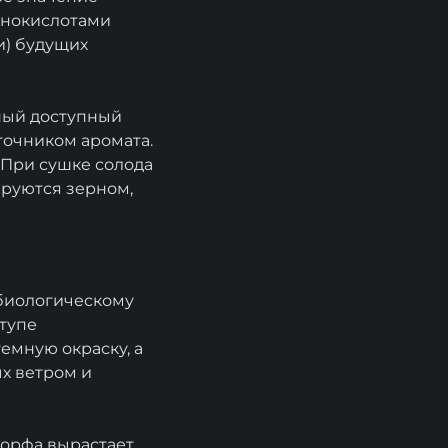
минокислотами
и) будущих
ный доступный
точником аромата.
. При сушке солода
ируются зерном,
обиологическому
тупе
емную окраску, а
х ветром и
торфа вырастает