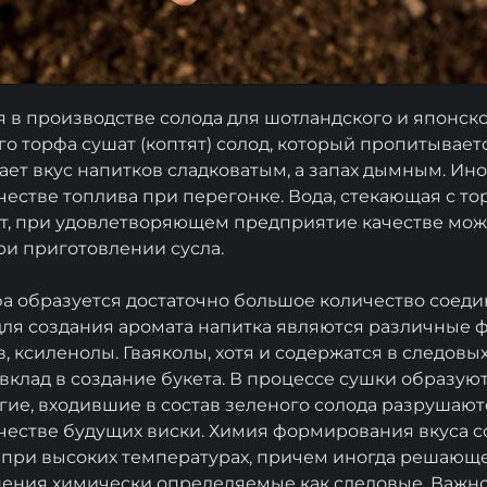
 в производстве солода для шотландского и японско
 торфа сушат (коптят) солод, который пропитывае
ает вкус напитков сладковатым, а запах дымным. Ин
ачестве топлива при перегонке. Вода, стекающая с т
т, при удовлетворяющем предприятие качестве мож
ри приготовлении сусла.
а образуется достаточно большое количество соеди
для создания аромата напитка являются различные 
 ксиленолы. Гваяколы, хотя и содержатся в следовых
вклад в создание букета. В процессе сушки образую
гие, входившие в состав зеленого солода разрушаютс
ачестве будущих виски. Химия формирования вкуса с
 при высоких температурах, причем иногда решающ
ения химически определяемые как следовые. Важн