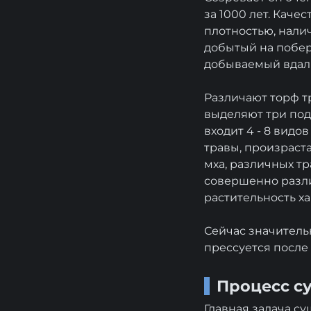
за 1000 лет. Каче
плотностью, нали
добытый на побере
добываемый вдали
Различают торф тр
выделяют три под
входит 4 - 8 видо
травы, произраст
мха, различных тр
совершенно различ
растительность ха
Сейчас значитель
прессуется после
Процесс с
Главная задача с