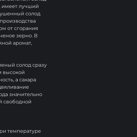
я, имеет лучший
ысушенный солод
а производства
ом от сгорания
ченое зерно. В
яной аромат,
леный солод сразу
ри высокой
ость, а сахара
одвяливание
лода значительно
й свободной
 при температуре