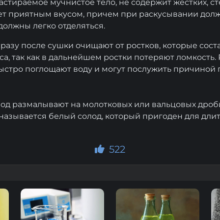
астираемое мучнистое тело, не содержит жестких, с
ет приятным вкусом, причем при раскусывании долж
 должны легко отделяться.
разу после сушки очищают от ростков, которые сос
веса, так как в дальнейшем ростки потеряют ломкость.
ыстро поглощают воду и могут послужить причиной 
д размалывают на молотковых или вальцовых дроби
называется белый солод, который пригоден для дли
522