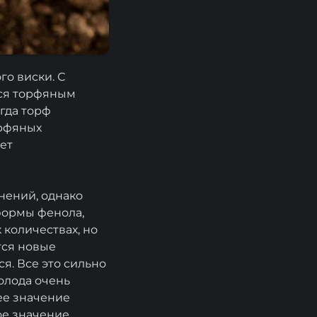
го виски. С
тся торфяным
огда торф
орфяных
ет
нений, однако
формы фенола,
 количествах, но
тся новые
я. Все это сильно
олода очень
ее значение
ое значение