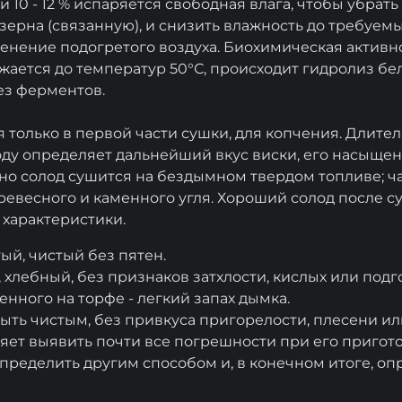
ти 10 - 12 % испаряется свободная влага, чтобы убрать
зерна (связанную), и снизить влажность до требуемых
нение подогретого воздуха. Биохимическая активн
ается до температур 50°С, происходит гидролиз бе
ез ферментов.
 только в первой части сушки, для копчения. Длител
оду определяет дальнейший вкус виски, его насыще
но солод сушится на бездымном твердом топливе; ч
древесного и каменного угля. Хороший солод после 
характеристики.
ый, чистый без пятен.
, хлебный, без признаков затхлости, кислых или подг
енного на торфе - легкий запах дымка.
ыть чистым, без привкуса пригорелости, плесени ил
яет выявить почти все погрешности при его пригот
ределить другим способом и, в конечном итоге, оп