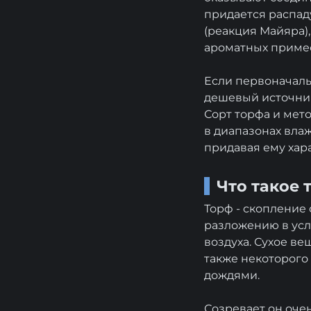
придается распад
(реакция Майяра)
ароматных примес
Если первоначаль
дешевый источник
Сорт торфа и мето
в диапазонах вла
придавая ему хар
Что такое 
Торф - скопление
разложению в усл
воздуха. Сухое ве
также некоторого
дождями.
Созревает он оче