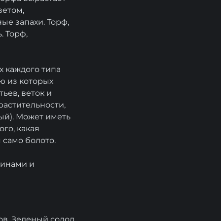
ветом,
ые запахи. Торф,
. Торф,
х каждого типа
ю из которых
ьев, веток и
растительности,
вый). Может иметь
го, какая
я само болото.
шинами и
ов. Зеленый солод