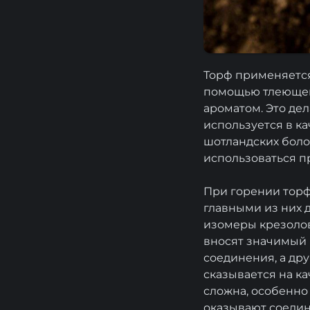
Торф применяется
помощью тлеющего
ароматом. Это дел
используется в к
шотландских боло
использоваться п
При горении торф
главными из них 
изомеры крезолов,
вносят значимый 
соединения, а дру
сказывается на к
сложна, особенно
оказывают соедин