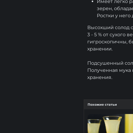
Имеет легко р
зерен, облада
Ростки у него
Высохший солод с
3 - 5 % от сухого 
гигроскопичны, б
хранении.
Подсушенный соло
Полученная мука 
хранения.
Похожие статьи