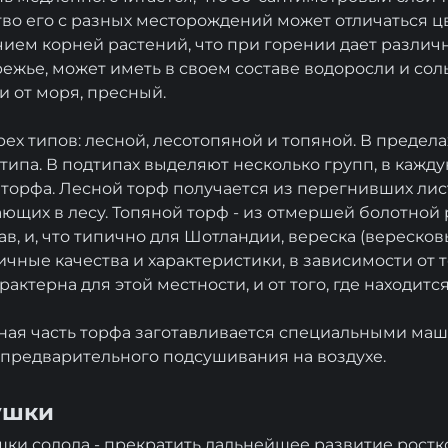
ство его с разных месторождений может отличаться ц
чием корней растений, что при горении дает различн
жье, может иметь в своем составе водоросли и соль
 от моря, пресный.
ех типов: лесной, лесотопяной и топяной. В предела
типа. В подтипах выделяют несколько групп, в кажду
в торфа. Лесной торф получается из перегнивших лист
ающих в лесу. Топяной торф - из отмершей болотной 
ав, и, что типично для Шотландии, вереска (вереско
ные качества и характеристики, в зависимости от то
рактерна для этой местности, и от того, где находитс
ная часть торфа заготавливается специальными ма
 предварительного подсушивания на воздухе.
ушки
ушки солода - прекратить дальнейшее развитие ростк