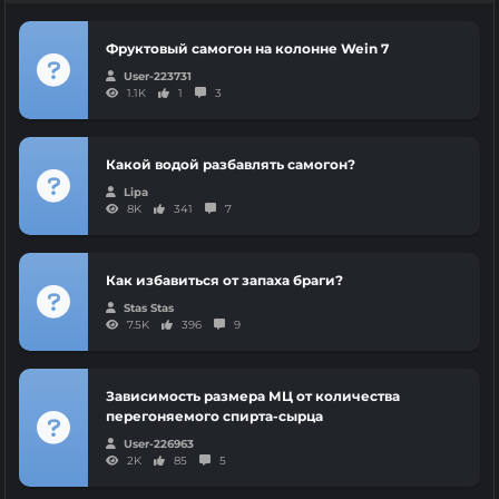
Фруктовый самогон на колонне Wein 7
User-223731
1.1K
1
3
Какой водой разбавлять самогон?
Lipa
8K
341
7
Как избавиться от запаха браги?
Stas Stas
7.5K
396
9
Зависимость размера МЦ от количества
перегоняемого спирта-сырца
User-226963
2K
85
5