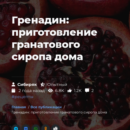
Гренадин:
приготовление
гранатового
сиропа дома
Сибиряк
Опытный
2 года назад
6.8K
1.2K
2
#рецепты
Главная
/
Все публикации
/
Гренадин: приготовление гранатового сиропа дома