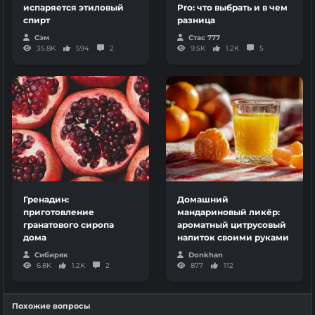
испаряется этиловый
Pro: что выбрать и в чем
спирт
разница
Сэм
Стас 777
35.8K
594
2
9.5K
1.2K
5
Гренадин:
Домашний
приготовление
мандариновый ликёр:
гранатового сиропа
ароматный цитрусовый
дома
напиток своими руками
Сибиряк
Donkhan
6.8K
1.2K
2
877
112
Похожие вопросы