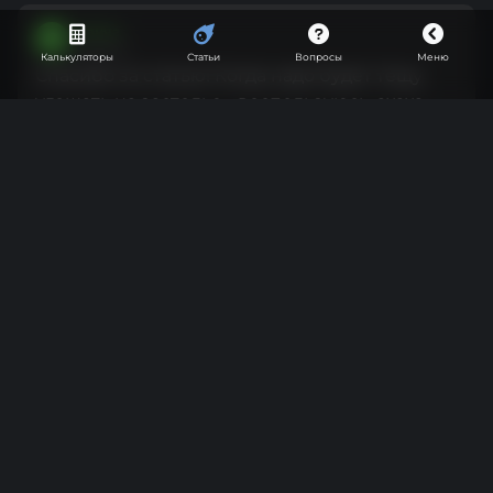
Санча
С
Винокур
Калькуляторы
Статьи
Вопросы
Меню
Спасибо за статью! Когда надо будет тёщу
угощать на застолье - воспользуюсь, ахаха
4
1 год назад
User-852890
U
Винокур
Здравствуйте. Скажите а лучше заливать
ягоды ректификатом 96.6 или разбавить
лучше а потом залить
1
1 год назад
Donkhan
D
Гуру
User-852890, хоть так хоть так, на вкус не влияет,