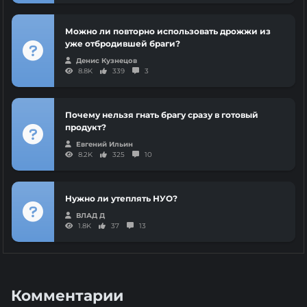
Можно ли повторно использовать дрожжи из
уже отбродившей браги?
Денис Кузнецов
8.8K
339
3
Почему нельзя гнать брагу сразу в готовый
продукт?
Евгений Ильин
8.2K
325
10
Нужно ли утеплять НУО?
ВЛАД Д
1.8K
37
13
Комментарии