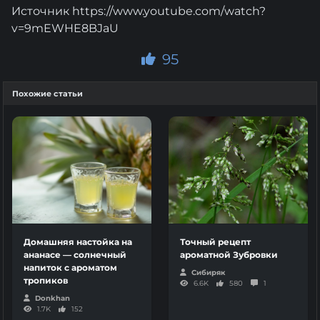
Источник https://www.youtube.com/watch?
v=9mEWHE8BJaU
95
Похожие статьи
Домашняя настойка на
Точный рецепт
ананасе — солнечный
ароматной Зубровки
напиток с ароматом
Сибиряк
тропиков
6.6K
580
1
Donkhan
1.7K
152