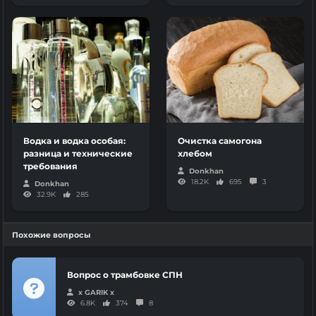
Водка и водка особая:
Очистка самогона
разница и технические
хлебом
требования
Donkhan
18.2K
695
3
Donkhan
32.9K
285
Похожие вопросы
Вопрос о трамбовке СПН
x GARIK x
6.8K
374
8