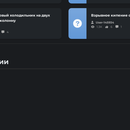
овый холодильник на двух
Взрывное кипение с
колонну
User-145934
1.3K
6
1
4
ии
робуй)