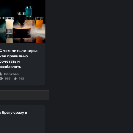
С чем пить ликеры:
как правильно
сочетать и
разбавлять
Donkhan
966
145
 брагу сразу в