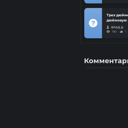
Трех дюйм
дюймовую 
ВЛАД Д
180
1
Комментар
Санча
С
Винокур
Любопытно 🦝
2
1 год назад
Сибиряк
С
Опытный
Санча, а ты п