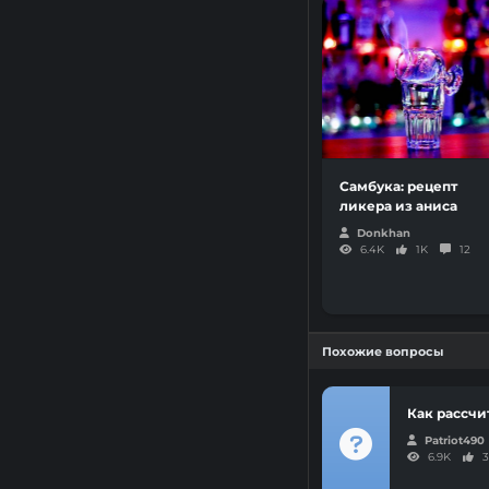
Самбука: рецепт
ликера из аниса
Donkhan
6.4K
1K
12
Похожие вопросы
Как рассчи
Patriot490
6.9K