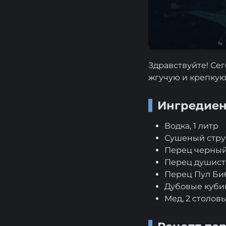
Здравствуйте! Сег
жгучую и крепкую
Ингредие
Водка, 1 литр
Сушеный струч
Перец черный
Перец душист
Перец Пул Биб
Дубовые кубик
Мед, 2 столов