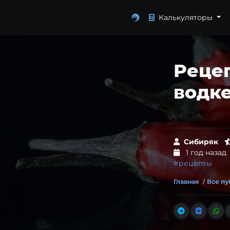
Калькуляторы
Реце
водк
Сибиряк
1 год назад
#рецепты
Главная
/
Все п