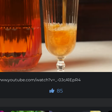
/www.youtube.com/watch?v=_-0JcA1EpR4
85