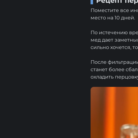
Рецепт пе
Поместите все ин
место на 10 дней.
По истечению вре
мед дает заметный
сильно хочется, 
После фильтрации
станет более сба
охладить перцовк