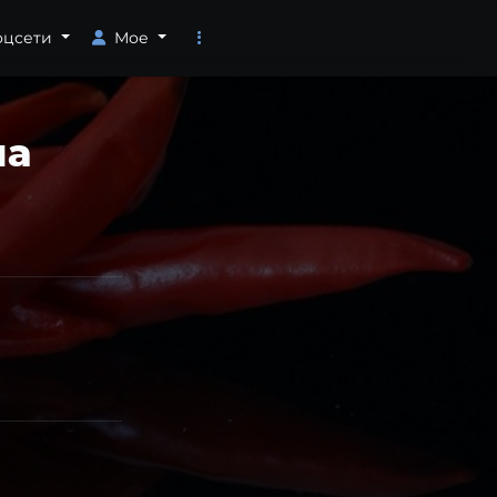
оцсети
Мое
на