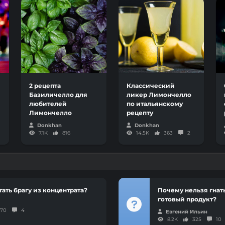
2 рецепта
Классический
Базиличелло для
ликер Лимончелло
любителей
по итальянскому
Лимончелло
рецепту
Donkhan
Donkhan
7.1K
816
14.5K
363
2
тать брагу из концентрата?
Почему нельзя гнать
готовый продукт?
370
4
Евгений Ильин
8.2K
325
10