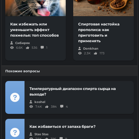
Как избежать или
Спиртовая настойка
уменьшить эффект
прополиса: как
похмелья: топ способов
приготовить и
применять
Сибиряк
6.6K
536
1
Donkhan
2.3K
173
Похожие вопросы
Температурный диапазон спирта сырца на
выходе?
koshel
7.4K
384
4
Как избавиться от запаха браги?
Stas Stas
7.5K
396
9