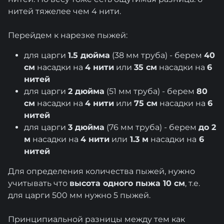
нитей тяжелее чем 4 нити.
Перейдем к нарезке пыжей:
для царги
1.5 дюйма
(38 мм труба) - берем
40
см
насадки на
4 нити
или
35 см
насадки на
6
нитей
для царги
2 дюйма
(51 мм труба) - берем
80
см
насадки на
4 нити
или
75 см
насадки на
6
нитей
для царги
3 дюйма
(76 мм труба) - берем
до 2
м
насадки на
4 нити
или
1.3 м
насадки на
6
нитей
Для определения количества пыжей, нужно
учитывать что
высота одного пыжа 10 см
, т.е.
для царги 500 мм нужно 5 пыжей.
Принципиальной разницы между тем как