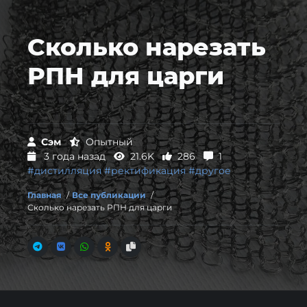
Сколько нарезать
РПН для царги
Сэм
Опытный
3 года назад
21.6K
286
1
#дистилляция
#ректификация
#другое
Главная
/
Все публикации
/
Сколько нарезать РПН для царги