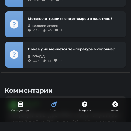
Можно ли хранить спирт-сырец в пластике?
Василий Жулин
8.7K
49
5
Почему не меняется температура в колонне?
ВЛАД Д
2.9K
61
14
Комментарии
Вадим SH
В
Винокур
Калькуляторы
Статьи
Вопросы
Меню
неправда ваша , для РПН 4 нити получилось:
царга 3 дюйма (76 мм труба) - 2,5 м насадки ,
намотка без натяжения