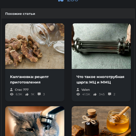
Похожие статьи
Калгановка: рецепт
Что такое многотрубная
приготовления
царга: МЦ и ММЦ
Стас 777
Valen
6.9K
1K
3
41.5K
345
2