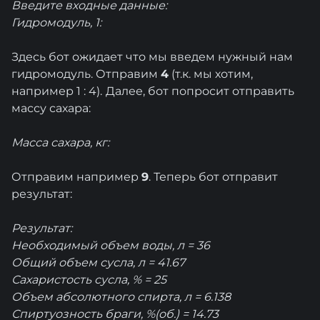
Введите входные данные:
Гидромодуль, 1:
Здесь бот ожидает что мы введем нужный нам
гидромодуль. Отправим
4
(т.к. мы хотим,
например 1 : 4).
Далее, бот попросит отправить
массу сахара:
Масса сахара, кг:
Отправим например
9
. Теперь бот отправит
результат:
Результат:
Необходимый объем воды, л = 36
Общий объем сусла, л = 41.67
Сахаристость сусла, % = 25
Объем абсолютного спирта, л = 6.138
Спиртуозность браги, %(об.) = 14.73