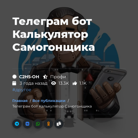
Телеграм бот
Калькулятор
Самогонщика
C2H5-OH
Профи
3 года назад
13.3K
1.1K
#другое
Главная
/
Все публикации
/
Телеграм бот Калькулятор Самогонщика