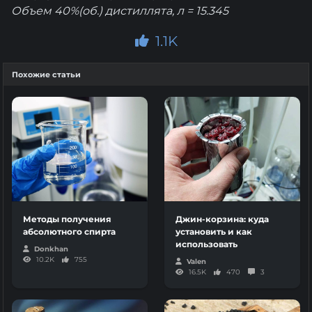
Объем 40%(об.) дистиллята, л = 15.345
1.1K
Похожие статьи
Методы получения
Джин-корзина: куда
абсолютного спирта
установить и как
использовать
Donkhan
10.2K
755
Valen
16.5K
470
3