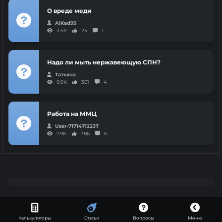
О вреде меди
AlKad95
3.5K
25
1
Надо ли мыть нержавеющую СПН?
Татьяна
8.9K
361
4
Работа на ММЦ
User-71714712237
7.9K
386
6
Калькуляторы
Статьи
Вопросы
Меню