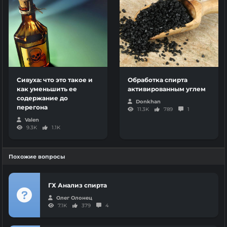
Сивуха: что это такое и
Обработка спирта
как уменьшить ее
активированным углем
содержание до
Donkhan
перегона
11.3K
789
1
Valen
9.3K
1.1K
Похожие вопросы
ГХ Анализ спирта
Олег Олонец
7.1K
379
4