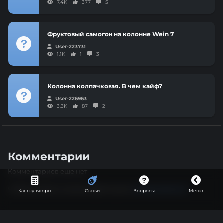
7.4K
377
5
Фруктовый самогон на колонне Wein 7
User-223731
1.1K
1
3
Колонна колпачковая. В чем кайф?
User-226963
3.3K
87
2
Комментарии
Комментариев еще нет
Чтобы оставить комментарий нужно
авторизоваться
Калькуляторы
Статьи
Вопросы
Меню