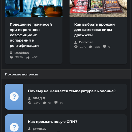
Поведение примесей
Как выбрать дрожжи
при перегонке:
для самогона: виды
коэффициент
дрожжей
испарения и
Donkhan
ректификации
7.7K
456
9
Donkhan
39.9K
402
Похожие вопросы
Почему не меняется температура в колонне?
ВЛАД Д
2.9K
61
14
Как промыть новую СПН?
petr1834