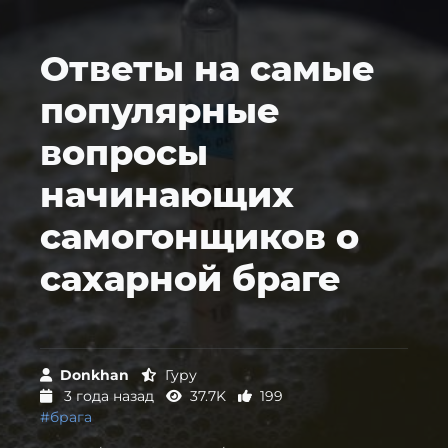
Ответы на самые
популярные
вопросы
начинающих
самогонщиков о
сахарной браге
Donkhan
Гуру
3 года назад
37.7K
199
#брага