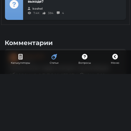
выходе?
koshel
7.4K
384
4
Комментарии
Ternovy Kust
T
Винокур
Калькуляторы
Статьи
Вопросы
Меню
Только хотел задать вопрос на всеобщее
обозрение, а тут все ответы. Очень все
коротенько и толково. Единственное не
прочитал, как правильно менять засыпь в
корзине во время отбора тела и можно ли
это вообще делать.
2
2 года назад