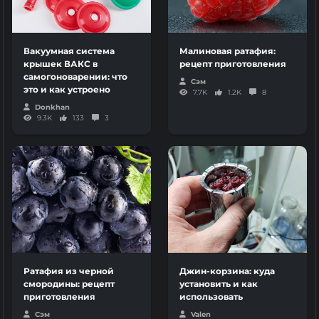
Вакуумная система
Малиновая ратафия:
крышек ВАКС в
рецепт приготовления
самогоноварении: что
Сэм
это и как устроено
7.7K
1.2K
8
Donkhan
9.3K
133
3
Ратафия из черной
Джин-корзина: куда
смородины: рецепт
установить и как
приготовления
использовать
Сэм
Valen