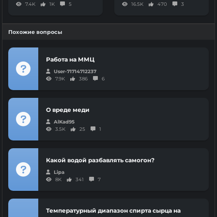
7.4K
1K
5
16.5K
470
3
Похожие вопросы
Работа на ММЦ
User-71714712237
7.9K
386
6
О вреде меди
AlKad95
3.5K
25
1
Какой водой разбавлять самогон?
Lipa
8K
341
7
Температурный диапазон спирта сырца на