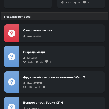
8.9K
1K
6
Похожие вопросы
Самогон-автоклав
User-226963
О вреде меди
AlKad95
3.5K
25
1
Фруктовый самогон на колонне Wein 7
User-223731
1.1K
1
3
Вопрос о трамбовке СПН
x GARIK x