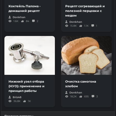
Коктейль Палома -
Рецепт согревающей и
домашний рецепт
полезной перцовки с
медом
Donkhan
1.6K
84
2
Donkhan
15.8K
1.1K
1
Нижний узел отбора
Очистка самогона
(НУО): применение и
хлебом
принцип работы
Donkhan
18.2K
695
3
Briz48
36.8K
1K