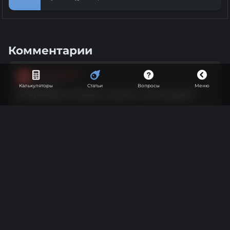
Комментарии
Александр 71
А
Винокур
Калькуляторы
Статьи
Вопросы
Меню
Попробуем, ближе к осени и посмотрим.
1
2 года назад
Розан Васильевич
Р
Винокур
Чтобы вытянуть из яблок максимум
ароматики, мезгу желательно использовать
вторично, залив сахарным сиропом и
добавив дрожжи для яблочного вина. В
сброженной мезге ароматики на мой взгляд