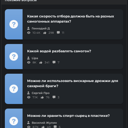
Похожие вопросы
Какая скорость отбора должна быть на разных
самогонных аппаратах?
Геннадий Д
10.4K
298
11
Какой водой разбавлять самогон?
Lipa
8K
341
7
Можно ли использовать вискарные дрожжи для
сахарной браги?
Сергей Про
7.1K
76
3
Можно ли хранить спирт-сырец в пластике?
Василий Жулин
8.7K
49
5