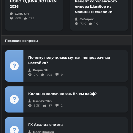
НОВОГОДНЯЯ ЛОТЕРЕЯ
Рецепт королевского
2026
ликера Шамбор из
малины и ежевики
C2H5-OH
868
175
Сибиряк
7.1K
1K
Похожие вопросы
Почему получилась мутная непрозрачная
настойка?
Вадим SH
7K
405
9
Колонна колпачковая. В чем кайф?
User-226963
3.3K
87
2
ГХ Анализ спирта
Олег Олонец