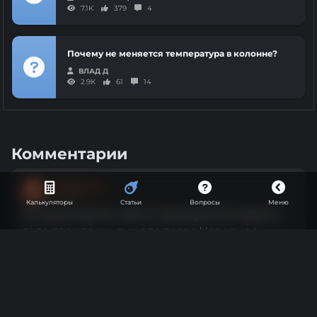
7.1K
379
4
Почему не меняется температура в колонне?
ВЛАД Д
2.9K
61
14
Комментарии
Захарченко
З
Винокур
Калькуляторы
Статьи
Вопросы
Меню
Осталось дыню найти хорошую!Последние
года два,что ни дыня,то трава.Наверное
выбирать не умею))
3
2 года назад