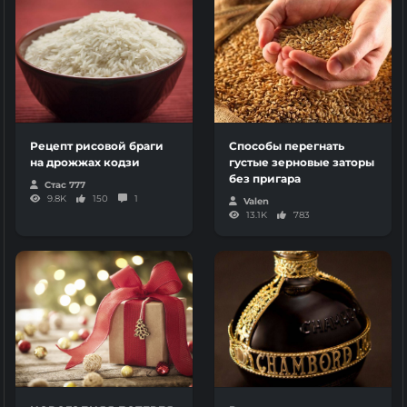
Рецепт рисовой браги
Способы перегнать
на дрожжах кодзи
густые зерновые заторы
без пригара
Стас 777
9.8K
150
1
Valen
13.1K
783