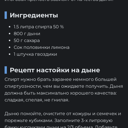
Ингредиенты
1.5 литра спирта 50 %
800 г дыни
50 г сахара
Сок половинки лимона
1 штучка гвоздики
Рецепт настойки на дыне
Спирт нужно брать заранее немного большей
спиртуозности, чем вы ожидаете получить. Дыня
должна быть максимально хорошего качества:
сладкая, спелая, не гнилая.
Дыню помойте, очистите от кожуры и семечек и
порежьте кубиками. Заполните 3-х литровую
банку кусочками дыни на 2/3 объема. Добавьте