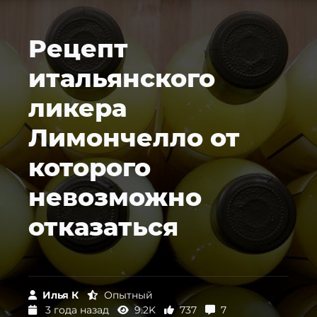
Рецепт
итальянского
ликера
Лимончелло от
которого
невозможно
отказаться
Илья К
Опытный
3 года назад
9.2K
737
7