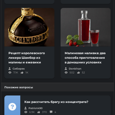
Рецепт королевского
Малиновая наливка: два
ликера Шамбор из
способа приготовления
малины и ежевики
в домашних условиях
Сибиряк
Donkhan
7.1K
1K
502
52
Похожие вопросы
Как рассчитать брагу из концентрата?
Patriot490
6.9K
370
4