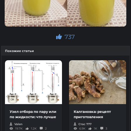
737
Похожие статьи
Узел отбора по пару или
Калгановка: рецепт
по жидкости: что лучше
приготовления
Valen
Стас 777
19.7K
1.2K
2
6.9K
1K
3