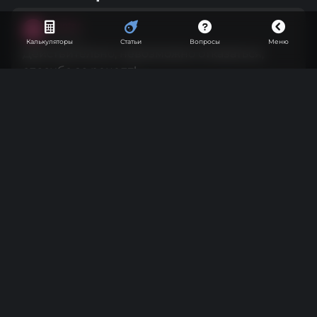
Hunter
H
Винокур
Калькуляторы
Статьи
Вопросы
Меню
Действительно, невозможно отказаться,
спасибо за рецепт!
2 года назад
Absent
A
Опытный
А если сделать крепость 35% - вкус сильно
пострадает?
5
2 года назад
Donkhan
D
Гуру
Absent, часто делаю лимончелло по этому
рецепту, скажу что 25 % прям в самый раз, но не