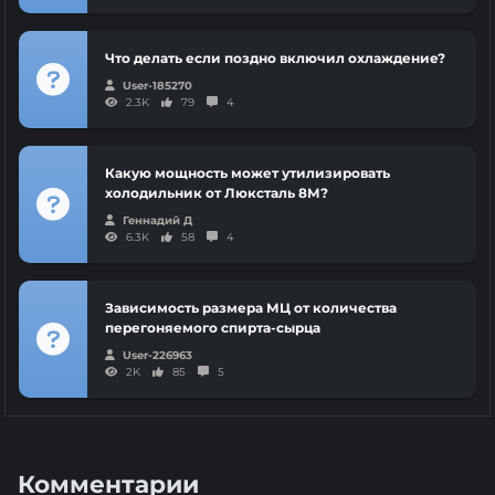
Что делать если поздно включил охлаждение?
User-185270
2.3K
79
4
Какую мощность может утилизировать
холодильник от Люксталь 8М?
Геннадий Д
6.3K
58
4
Зависимость размера МЦ от количества
перегоняемого спирта-сырца
User-226963
2K
85
5
Комментарии